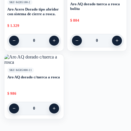
SKU 04285100-2
Aro AQ dorado tuerca a rosca
bolita
Aro Acero Dorado tipo abridor
con sistema de cierre a rosca.
$
804
$
1.329
−
+
−
+
0
0
SKU 04585000-11
Aro AQ dorado c/tuerca a rosca
$
986
−
+
0