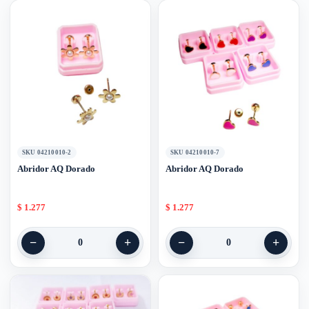
SKU 04210010-2
SKU 04210010-7
Abridor AQ Dorado
Abridor AQ Dorado
$
1.277
$
1.277
−
+
−
+
0
0