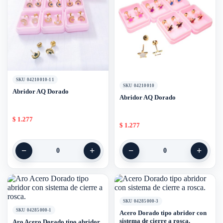
SKU 04210010-11
SKU 04210010
Abridor AQ Dorado
Abridor AQ Dorado
$
1.277
$
1.277
−
+
−
+
0
0
SKU 04285000-3
SKU 04285000-1
Acero Dorado tipo abridor con
sistema de cierre a rosca.
Aro Acero Dorado tipo abridor