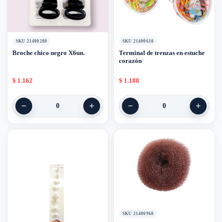
SKU 21400280
SKU 21400610
Broche chico negro X6un.
Terminal de trenzas en estuche
corazón
$
1.162
$
1.188
−
+
−
+
0
0
SKU 21400960