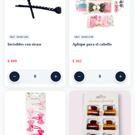
SKU 20401401
SKU 20403190
Invisibles con strass
Aplique para el cabello
$
499
$
302
−
+
−
+
0
0