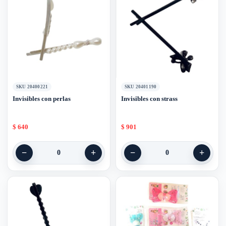
SKU 20400221
SKU 20401190
Invisibles con perlas
Invisibles con strass
$
640
$
901
−
+
−
+
0
0