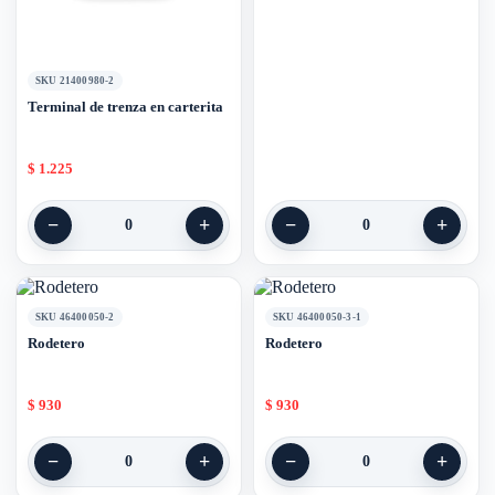
SKU 21400980-2
Terminal de trenza en carterita
$
1.225
−
+
−
+
0
0
SKU 46400050-2
SKU 46400050-3-1
Rodetero
Rodetero
$
930
$
930
−
+
−
+
0
0