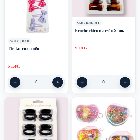
SKU 21400260-1
Broche chico marrón X6un.
SKU 21400190
$
1.012
Tic Tac con moño
$
1.405
−
+
−
+
0
0