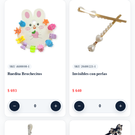
SKU 4600000-1
SKU 20400221-1
Ruedita Brochecitos
Invisibles con perlas
$
693
$
640
−
+
−
+
0
0