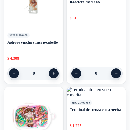
Rodetero mediano
$
618
SKU 21400830
Aplique vincha strass p/cabello
$
4.308
−
+
−
+
0
0
SKU 21400980
Terminal de trenza en carterita
$
1.225