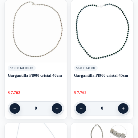
SKU 01141000-01
SKU 01141000
Gargantilla Pl900 cristal 40cm
Gargantilla Pl900 cristal 45cm
$
7.762
$
7.762
−
+
−
+
0
0