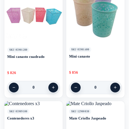
SKU 05901400
SKU 05901280
Mini canasto
Mini canasto cuadrado
$
856
$
826
−
+
−
+
0
0
SKU 05909100
SKU 12900030
Contenedores x3
Mate Criollo Jaspeado