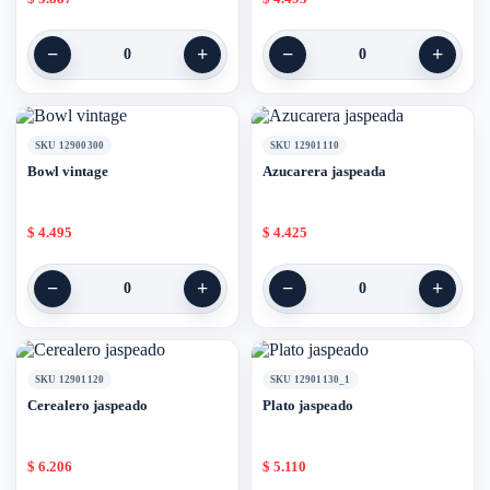
−
+
−
+
0
0
SKU 12900300
SKU 12901110
Bowl vintage
Azucarera jaspeada
$
4.495
$
4.425
−
+
−
+
0
0
SKU 12901120
SKU 12901130_1
Cerealero jaspeado
Plato jaspeado
$
6.206
$
5.110