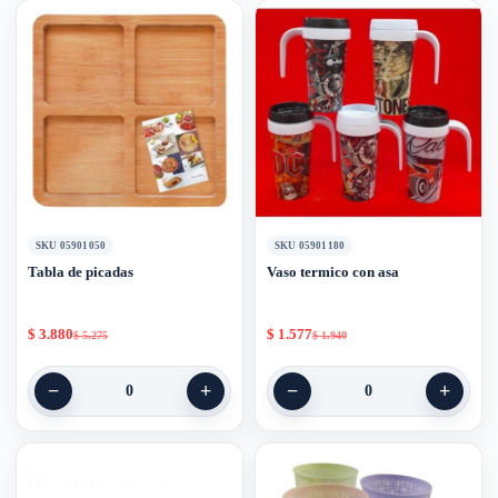
SKU 05901050
SKU 05901180
Tabla de picadas
Vaso termico con asa
$
3.880
$
1.577
$
5.275
$
1.940
−
+
−
+
0
0