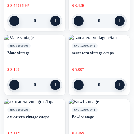
$
3.456
$
3.420
$
5.047
−
+
−
+
0
0
SKU 12900100
SKU 12900290-2
Mate vintage
azucarera vintage c/tapa
$
3.190
$
5.887
−
+
−
+
0
0
SKU 12900290
SKU 12900300-1
azucarera vintage c/tapa
Bowl vintage
$
5.887
$
4.495