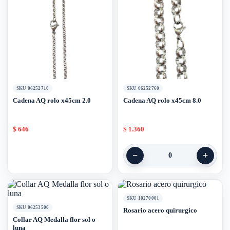
SKU 06252710
SKU 06252760
Cadena AQ rolo x45cm 2.0
Cadena AQ rolo x45cm 8.0
$
646
$
1.360
−
+
0
SKU 10270001
SKU 06253500
Rosario acero quirurgico
Collar AQ Medalla flor sol o
luna