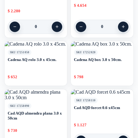
$
4.654
$
2.280
−
+
−
+
0
0
SKU 17251050
SKU 17252020
Cadena AQ rolo 3.0 x 45cm.
Cadena AQ box 3.0 x 50cm.
$
652
$
798
SKU 17258110
SKU 17258090
Cad AQD forcet 0.6 x45cm
Cad AQD almendra plana 3.0 x
50cm
$
1.127
$
730