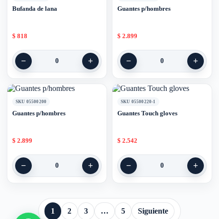
Bufanda de lana
Guantes p/hombres
$
818
$
2.899
−
+
−
+
0
0
SKU 05500200
SKU 05500220-1
Guantes p/hombres
Guantes Touch gloves
$
2.899
$
2.542
−
+
−
+
0
0
1
2
3
…
5
Siguiente