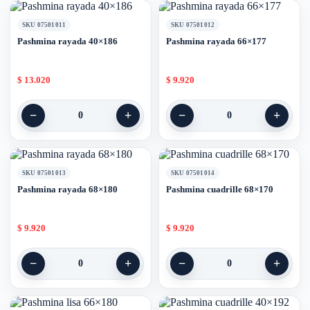
SKU 07501011
SKU 07501012
Pashmina rayada 40×186
Pashmina rayada 66×177
$
13.020
$
9.920
−
+
−
+
0
0
SKU 07501013
SKU 07501014
Pashmina rayada 68×180
Pashmina cuadrille 68×170
$
9.920
$
9.920
−
+
−
+
0
0