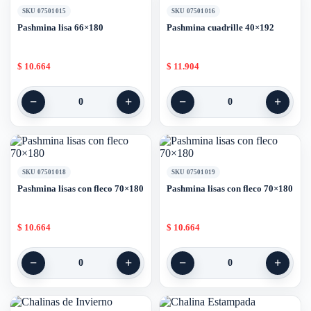
SKU 07501015
SKU 07501016
Pashmina lisa 66×180
Pashmina cuadrille 40×192
$
10.664
$
11.904
−
+
−
+
0
0
SKU 07501018
SKU 07501019
Pashmina lisas con fleco 70×180
Pashmina lisas con fleco 70×180
$
10.664
$
10.664
−
+
−
+
0
0