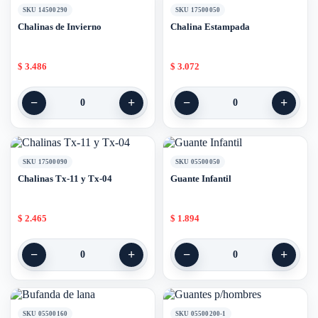
SKU 14500290
SKU 17500050
Chalinas de Invierno
Chalina Estampada
$
3.486
$
3.072
−
+
−
+
0
0
SKU 17500090
SKU 05500050
Chalinas Tx-11 y Tx-04
Guante Infantil
$
2.465
$
1.894
−
+
−
+
0
0
SKU 05500160
SKU 05500200-1