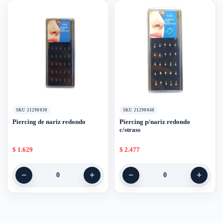
SKU 21290030
SKU 21290040
Piercing de nariz redondo
Piercing p/nariz redondo
c/strass
$
1.629
$
2.477
−
+
−
+
0
0