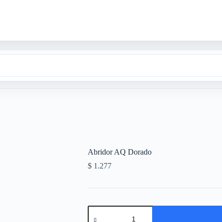
Abridor AQ Dorado
$
1.277
Abridor
AQ