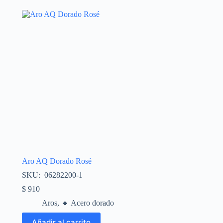
Aro AQ Dorado Rosé
SKU: 06282200-1
$
910
Aros
,
🔸​ Acero dorado
Añadir al carrito