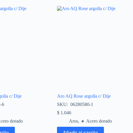
lla c/ Dije
Aro AQ Rose argolla c/ Dije
-6
SKU: 06280580-1
$
1.046
Acero dorado
Aros
,
🔸​ Acero dorado
rrito
Añadir al carrito