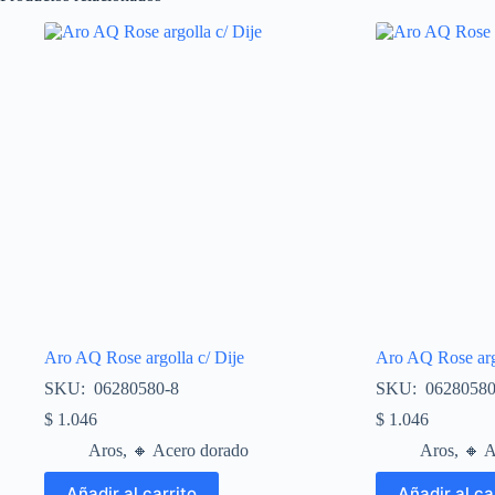
Aro AQ Rose argolla c/ Dije
Aro AQ Rose argo
SKU: 06280580-8
SKU: 06280580
$
1.046
$
1.046
Aros
,
🔸​ Acero dorado
Aros
,
🔸​ 
Añadir al carrito
Añadir al ca