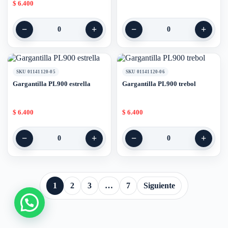
$
6.400
−
+
−
+
0
0
SKU 01141120-05
SKU 01141120-06
Gargantilla PL900 estrella
Gargantilla PL900 trebol
$
6.400
$
6.400
−
+
−
+
0
0
1
2
3
…
7
Siguiente