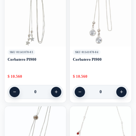
SKU 01141070-03
SKU 01141070-04
Corbatero Pl900
Corbatero Pl900
$
10.560
$
10.560
−
+
−
+
0
0