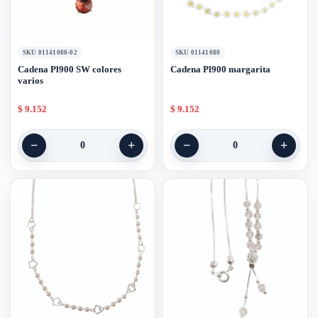
SKU 01141080-02
SKU 01141080
Cadena Pl900 SW colores
Cadena Pl900 margarita
varios
$
9.152
$
9.152
−
+
−
+
0
0