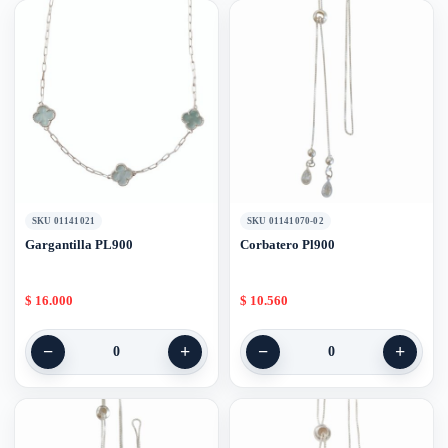
SKU 01141021
SKU 01141070-02
Gargantilla PL900
Corbatero Pl900
$
16.000
$
10.560
−
+
−
+
0
0