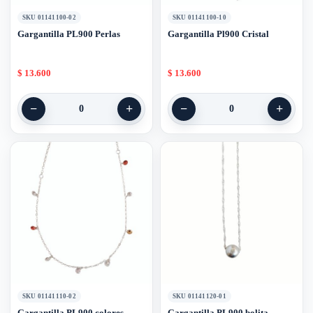
SKU 01141100-02
SKU 01141100-10
Gargantilla PL900 Perlas
Gargantilla Pl900 Cristal
$
13.600
$
13.600
−
+
−
+
0
0
SKU 01141110-02
SKU 01141120-01