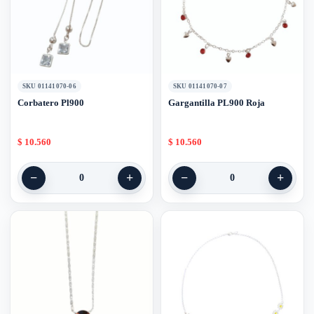
SKU 01141070-06
SKU 01141070-07
Corbatero Pl900
Gargantilla PL900 Roja
$
10.560
$
10.560
−
+
−
+
0
0