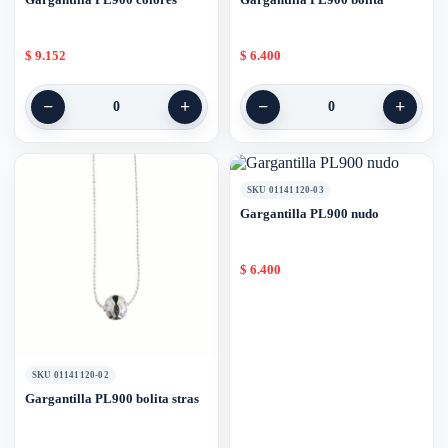
Gargantilla PL900 colores
Gargantilla PL900 bolita
$
9.152
$
6.400
−
+
−
+
0
0
SKU 01141120-03
Gargantilla PL900 nudo
$
6.400
SKU 01141120-02
Gargantilla PL900 bolita stras