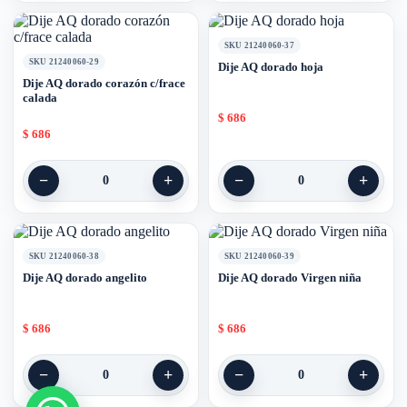
SKU 21240060-37
SKU 21240060-29
Dije AQ dorado hoja
Dije AQ dorado corazón c/frace
calada
$
686
$
686
−
+
−
+
0
0
SKU 21240060-38
SKU 21240060-39
Dije AQ dorado angelito
Dije AQ dorado Virgen niña
$
686
$
686
−
+
−
+
0
0