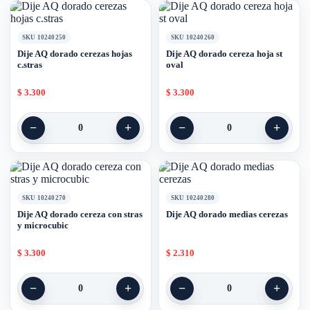
SKU 10240250
SKU 10240260
Dije AQ dorado cerezas hojas
Dije AQ dorado cereza hoja st
c.stras
oval
$
3.300
$
3.300
−
+
−
+
0
0
SKU 10240270
SKU 10240280
Dije AQ dorado cereza con stras
Dije AQ dorado medias cerezas
y microcubic
$
3.300
$
2.310
−
+
−
+
0
0