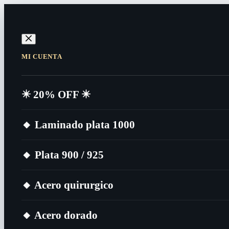
MI CUENTA
✴️​ 20% OFF ✴️​
🔸​ Laminado plata 1000
🔸​ Plata 900 / 925
🔸​ Acero quirurgico
🔸​ Acero dorado