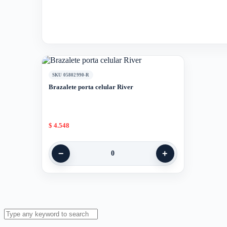
SKU 05802990-R
Brazalete porta celular River
$
4.548
−
+
0