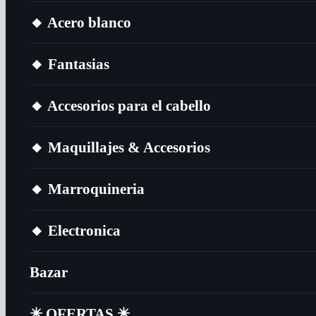
🔸​ Acero blanco
🔸​ Fantasias
🔸​ Accesorios para el cabello
🔸​ Maquillajes & Accesorios
🔸​ Marroquineria
🔸​ Electronica
Bazar
✴️​ OFERTAS ✴️​