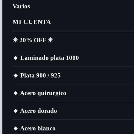
Varios
MI CUENTA
✴️​ 20% OFF ✴️​
🔸​ Laminado plata 1000
🔸​ Plata 900 / 925
🔸​ Acero quirurgico
🔸​ Acero dorado
🔸​ Acero blanco