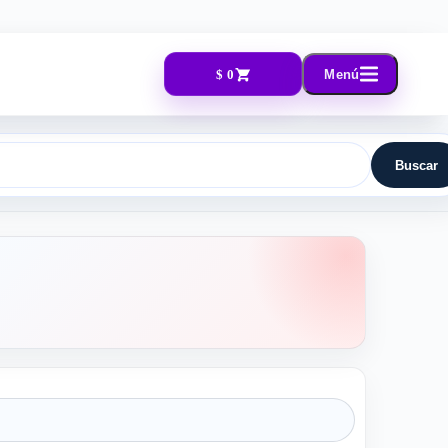
$ 0
Menú
Buscar