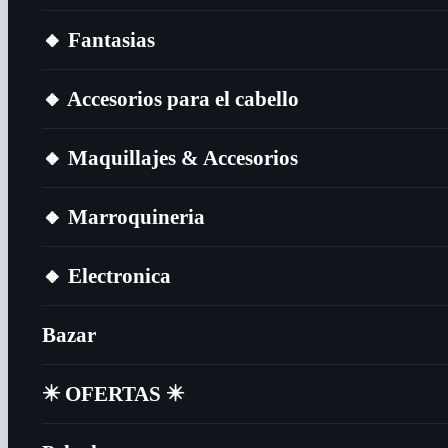
🔸​ Fantasias
🔸​ Accesorios para el cabello
🔸​ Maquillajes & Accesorios
🔸​ Marroquineria
🔸​ Electronica
Bazar
✴️​ OFERTAS ✴️​