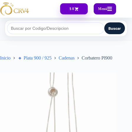
Menú
$ 0
Buscar
Buscar por Codigo/Descripcion
Inicio
🔸​ Plata 900 / 925
Cadenas
Corbatero Pl900