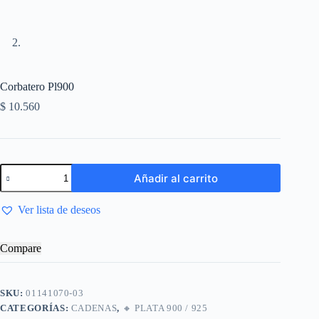
Corbatero Pl900
$
10.560
Añadir al carrito
Ver lista de deseos
Compare
SKU:
01141070-03
CATEGORÍAS:
CADENAS
,
🔸​ PLATA 900 / 925