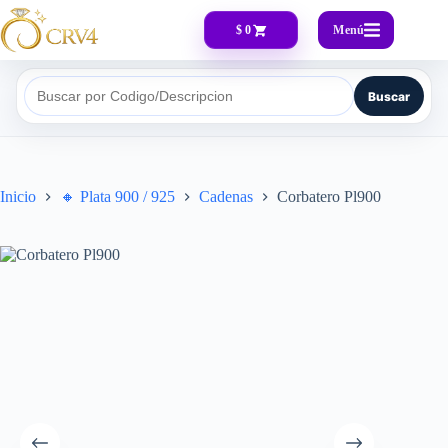
Menú
$ 0
Buscar
Buscar por Codigo/Descripcion
Inicio
🔸​ Plata 900 / 925
Cadenas
Corbatero Pl900