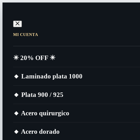
MI CUENTA
✴️​ 20% OFF ✴️​
🔸​ Laminado plata 1000
🔸​ Plata 900 / 925
🔸​ Acero quirurgico
🔸​ Acero dorado