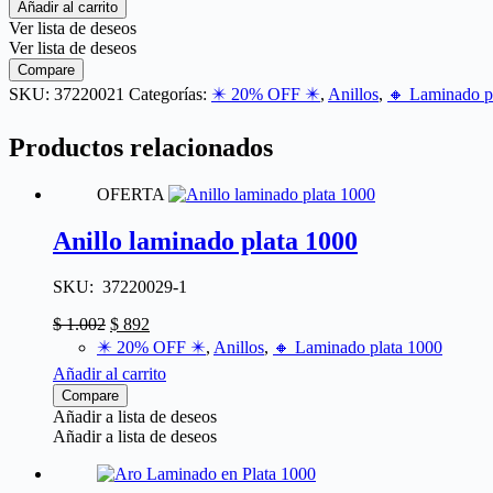
Añadir al carrito
Ver lista de deseos
Ver lista de deseos
Compare
SKU:
37220021
Categorías:
✴️​ 20% OFF ✴️​
,
Anillos
,
🔸​ Laminado p
Productos relacionados
OFERTA
Anillo laminado plata 1000
SKU: 37220029-1
$
1.002
$
892
✴️​ 20% OFF ✴️​
,
Anillos
,
🔸​ Laminado plata 1000
Añadir al carrito
Compare
Añadir a lista de deseos
Añadir a lista de deseos