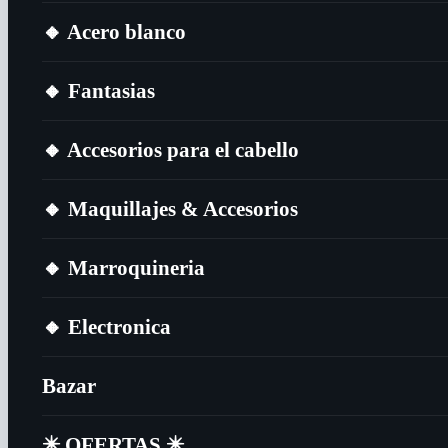
🔸​ Acero blanco
🔸​ Fantasias
🔸​ Accesorios para el cabello
🔸​ Maquillajes & Accesorios
🔸​ Marroquineria
🔸​ Electronica
Bazar
✴️​ OFERTAS ✴️​