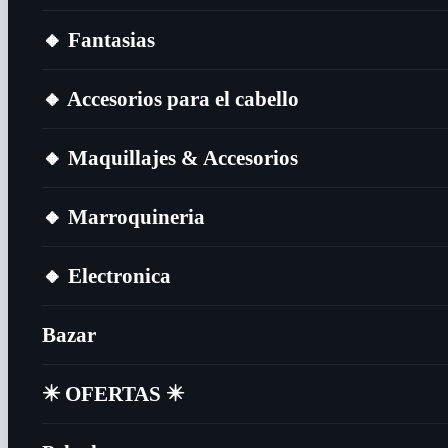
🔸​ Fantasias
🔸​ Accesorios para el cabello
🔸​ Maquillajes & Accesorios
🔸​ Marroquineria
🔸​ Electronica
Bazar
✴️​ OFERTAS ✴️​