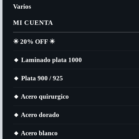
Varios
MI CUENTA
✴️​ 20% OFF ✴️​
🔸​ Laminado plata 1000
🔸​ Plata 900 / 925
🔸​ Acero quirurgico
🔸​ Acero dorado
🔸​ Acero blanco