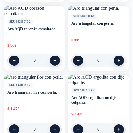
SKU 04280080-1
SKU 04280070-2
Aro triangular con perla.
Aro AQD corazón esmaltado.
$
609
$
862
−
+
−
+
0
0
SKU 04280090-2
SKU 04280110-1
Aro triangular flor con perla.
Aro AQD argollita con dije
colgante.
$
1.478
$
1.478
−
+
−
+
0
0