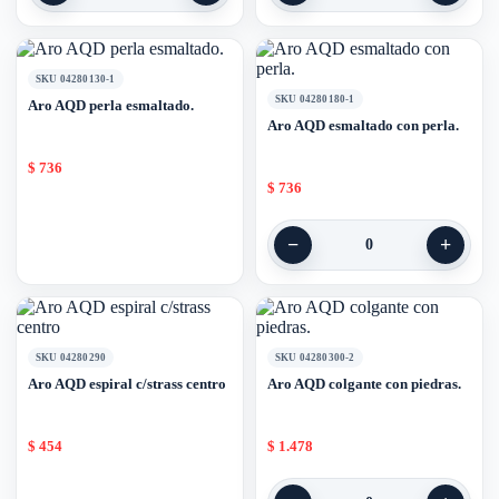
SKU 04280130-1
SKU 04280180-1
Aro AQD perla esmaltado.
Aro AQD esmaltado con perla.
$
736
$
736
−
+
0
SKU 04280290
SKU 04280300-2
Aro AQD espiral c/strass centro
Aro AQD colgante con piedras.
$
454
$
1.478