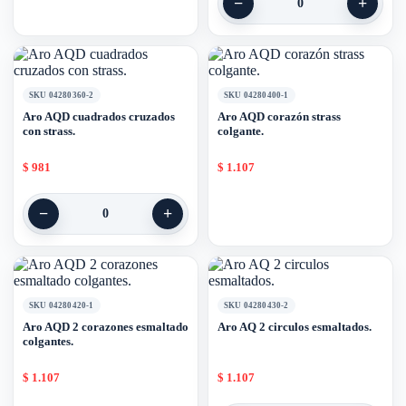
−
+
0
SKU 04280360-2
SKU 04280400-1
Aro AQD cuadrados cruzados
Aro AQD corazón strass
con strass.
colgante.
$
981
$
1.107
−
+
0
SKU 04280420-1
SKU 04280430-2
Aro AQD 2 corazones esmaltado
Aro AQ 2 circulos esmaltados.
colgantes.
$
1.107
$
1.107