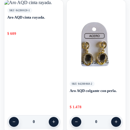
SKU 04280020-1
Aro AQD cinta rayada.
$
609
SKU 04280060-2
Aro AQD colgante con perla.
$
1.478
−
+
−
+
0
0