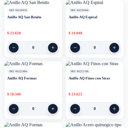
SKU 04220016
SKU 04220066
Anillo AQ San Benito
Anillo AQ Espiral
$
23.628
$
24.948
−
+
−
+
0
0
SKU 04222066
SKU 04222106
Anillo AQ Formas
Anillo AQ Finos con Stras
$
18.348
$
23.625
−
+
−
+
0
0