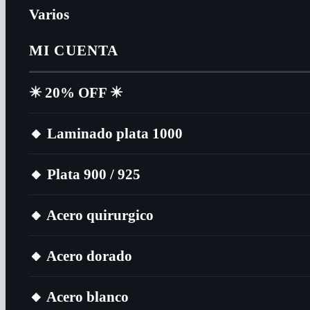
Varios
MI CUENTA
✴️​ 20% OFF ✴️​
🔸​ Laminado plata 1000
🔸​ Plata 900 / 925
🔸​ Acero quirurgico
🔸​ Acero dorado
🔸​ Acero blanco