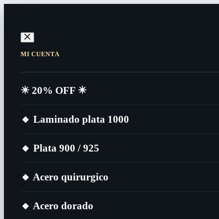
MI CUENTA
✴️​ 20% OFF ✴️​
🔸​ Laminado plata 1000
🔸​ Plata 900 / 925
🔸​ Acero quirurgico
🔸​ Acero dorado