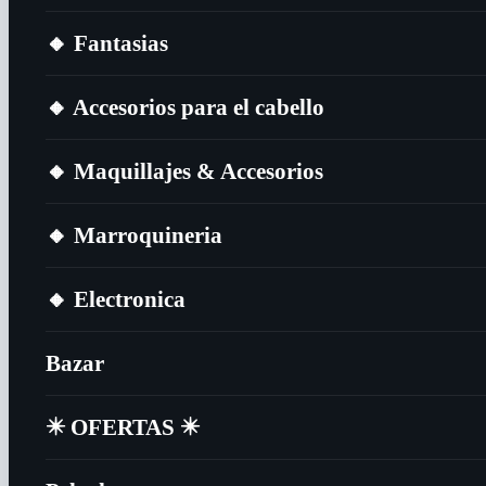
🔸​ Fantasias
🔸​ Accesorios para el cabello
🔸​ Maquillajes & Accesorios
🔸​ Marroquineria
🔸​ Electronica
Bazar
✴️​ OFERTAS ✴️​