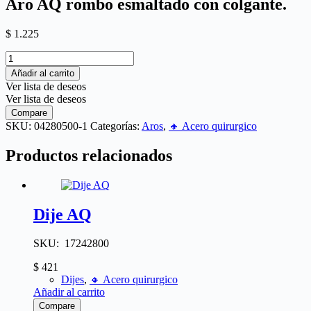
Aro AQ rombo esmaltado con colgante.
$
1.225
Añadir al carrito
Ver lista de deseos
Ver lista de deseos
Compare
SKU:
04280500-1
Categorías:
Aros
,
🔸​ Acero quirurgico
Productos relacionados
Dije AQ
SKU: 17242800
$
421
Dijes
,
🔸​ Acero quirurgico
Añadir al carrito
Compare