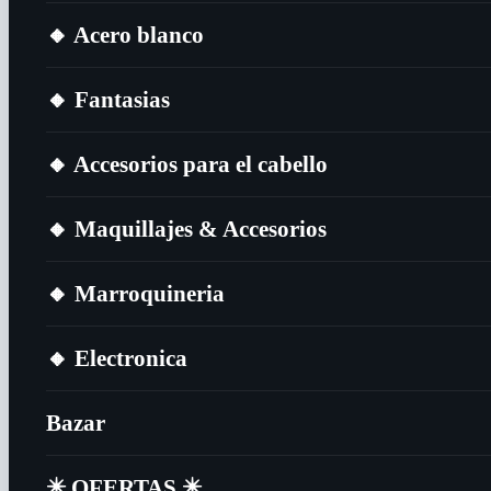
🔸​ Acero blanco
🔸​ Fantasias
🔸​ Accesorios para el cabello
🔸​ Maquillajes & Accesorios
🔸​ Marroquineria
🔸​ Electronica
Bazar
✴️​ OFERTAS ✴️​