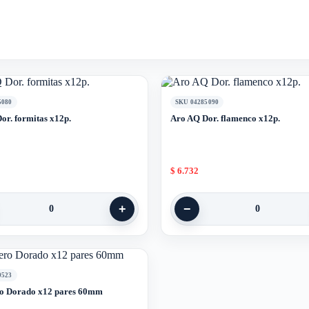
5080
SKU 04285090
or. formitas x12p.
Aro AQ Dor. flamenco x12p.
$
6.732
+
−
0
0
0523
o Dorado x12 pares 60mm