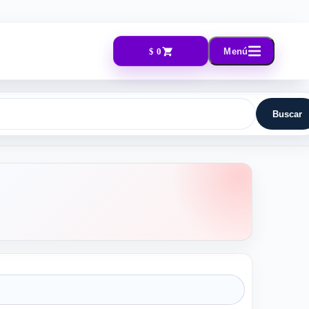
$ 0
Menú
Buscar