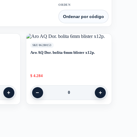
ORDEN
SKU 06280153
Aro AQ Dor. bolita 6mm blister x12p.
$
4.284
+
−
+
0