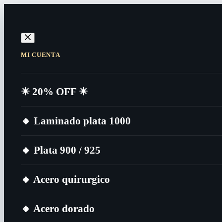
MI CUENTA
✴️​ 20% OFF ✴️​
🔸​ Laminado plata 1000
🔸​ Plata 900 / 925
🔸​ Acero quirurgico
🔸​ Acero dorado