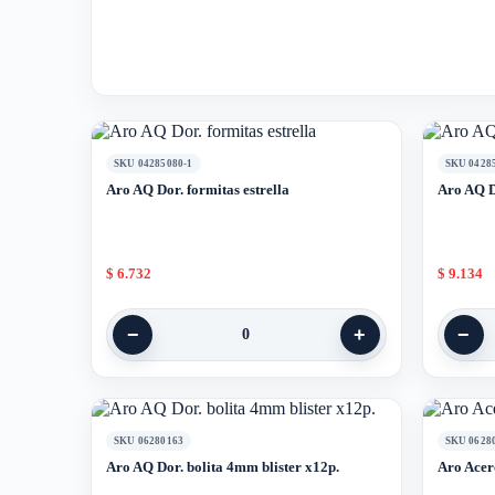
SKU 04285080-1
SKU 0428
Aro AQ Dor. formitas estrella
Aro AQ D
$
6.732
$
9.134
−
+
−
0
SKU 06280163
SKU 0628
Aro AQ Dor. bolita 4mm blister x12p.
Aro Acer