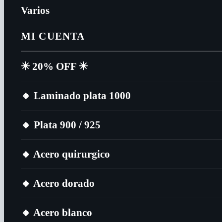
Varios
MI CUENTA
✴️​ 20% OFF ✴️​
🔸​ Laminado plata 1000
🔸​ Plata 900 / 925
🔸​ Acero quirurgico
🔸​ Acero dorado
🔸​ Acero blanco