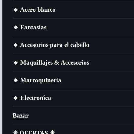
🔸​ Acero blanco
🔸​ Fantasias
🔸​ Accesorios para el cabello
🔸​ Maquillajes & Accesorios
🔸​ Marroquineria
🔸​ Electronica
Bazar
✴️​ OFERTAS ✴️​