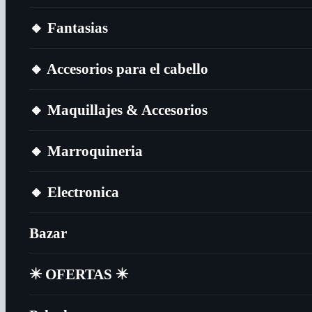
🔸​ Fantasias
🔸​ Accesorios para el cabello
🔸​ Maquillajes & Accesorios
🔸​ Marroquineria
🔸​ Electronica
Bazar
✴️​ OFERTAS ✴️​