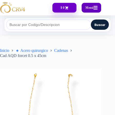
Menú
$ 0
Buscar
Buscar por Codigo/Descripcion
Inicio
🔸​ Acero quirurgico
Cadenas
Cad AQD forcet 0.5 x 45cm