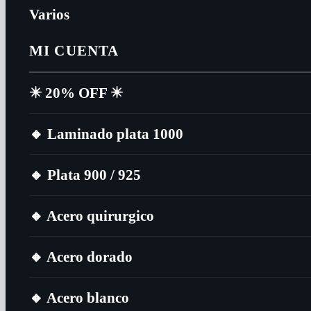
Varios
MI CUENTA
✴️​ 20% OFF ✴️​
🔸​ Laminado plata 1000
🔸​ Plata 900 / 925
🔸​ Acero quirurgico
🔸​ Acero dorado
🔸​ Acero blanco