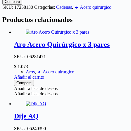
Compare
SKU:
17258130
Categorías:
Cadenas
,
🔸​ Acero quirurgico
Productos relacionados
Aro Acero Quirúrgico x 3 pares
SKU: 06281471
$
1.073
Aros
,
🔸​ Acero quirurgico
Añadir al carrito
Compare
Añadir a lista de deseos
Añadir a lista de deseos
Dije AQ
SKU: 06240390