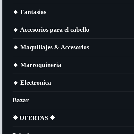
🔸​ Fantasias
🔸​ Accesorios para el cabello
🔸​ Maquillajes & Accesorios
🔸​ Marroquineria
🔸​ Electronica
Bazar
✴️​ OFERTAS ✴️​