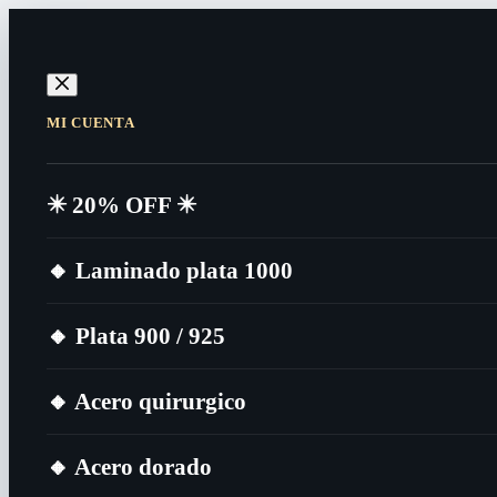
MI CUENTA
✴️​ 20% OFF ✴️​
🔸​ Laminado plata 1000
🔸​ Plata 900 / 925
🔸​ Acero quirurgico
🔸​ Acero dorado