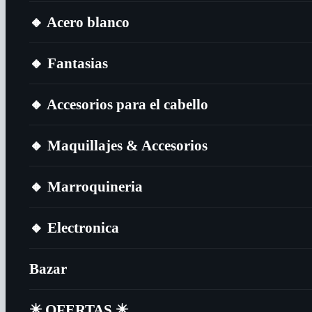
🔸​ Acero blanco
🔸​ Fantasias
🔸​ Accesorios para el cabello
🔸​ Maquillajes & Accesorios
🔸​ Marroquineria
🔸​ Electronica
Bazar
✴️​ OFERTAS ✴️​