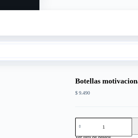
Botellas motivacion
$
9.490
Ver lista de deseos