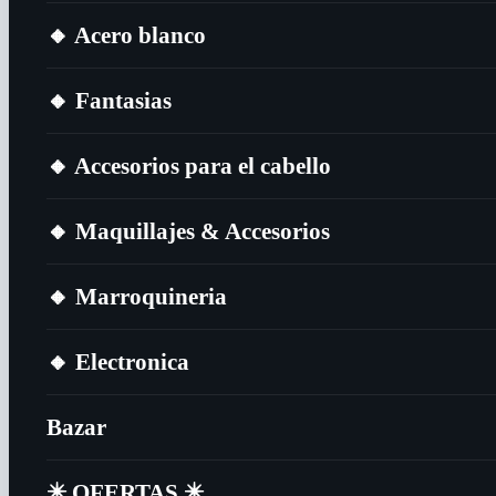
🔸​ Acero blanco
🔸​ Fantasias
🔸​ Accesorios para el cabello
🔸​ Maquillajes & Accesorios
🔸​ Marroquineria
🔸​ Electronica
Bazar
✴️​ OFERTAS ✴️​