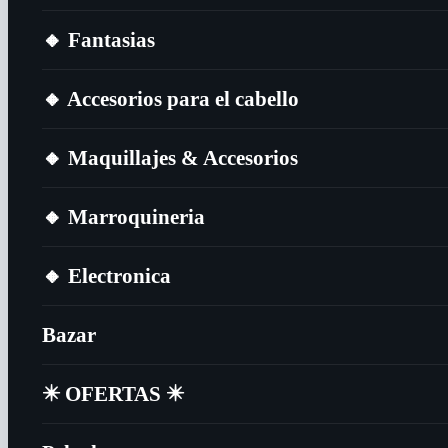
🔸​ Fantasias
🔸​ Accesorios para el cabello
🔸​ Maquillajes & Accesorios
🔸​ Marroquineria
🔸​ Electronica
Bazar
✴️​ OFERTAS ✴️​