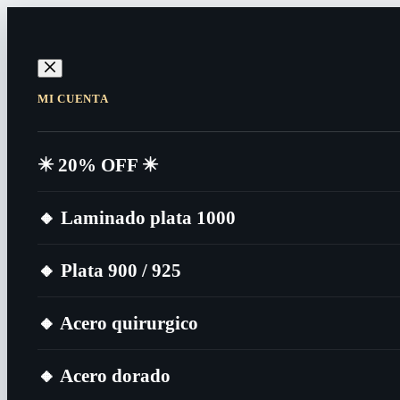
MI CUENTA
✴️​ 20% OFF ✴️​
🔸​ Laminado plata 1000
🔸​ Plata 900 / 925
🔸​ Acero quirurgico
🔸​ Acero dorado