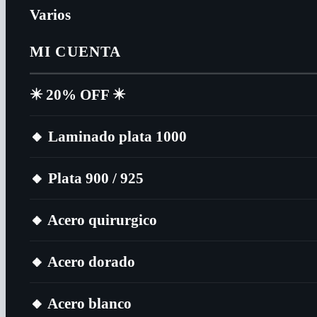
Varios
MI CUENTA
✴️​ 20% OFF ✴️​
🔸​ Laminado plata 1000
🔸​ Plata 900 / 925
🔸​ Acero quirurgico
🔸​ Acero dorado
🔸​ Acero blanco