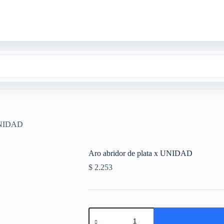
 UNIDAD
Aro abridor de plata x UNIDAD
$
2.253
Aro
abridor