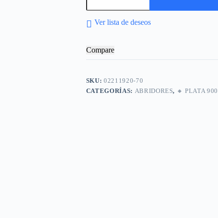
de
plata
x
Ver lista de deseos
UNIDAD
cantidad
Compare
SKU:
02211920-70
CATEGORÍAS:
ABRIDORES
,
🔸​ PLATA 900