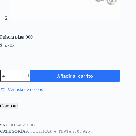
Pulsera plata 900
$
5.803
Añadir al carrito
Ver lista de deseos
Compare
SKU:
01140270-07
CATEGORÍAS:
PULSERAS
,
🔸​ PLATA 900 / 925