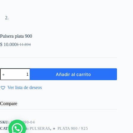
Pulsera plata 900
$
10.000
$
11.894
Añadir al carrito
Ver lista de deseos
Compare
SKU:
01140290-04
CATEGORÍAS:
PULSERAS
,
🔸​ PLATA 900 / 925