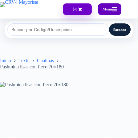
Menú
$ 0
Buscar
Buscar por Codigo/Descripcion
Inicio
Textil
Chalinas
Pashmina lisas con fleco 70×180