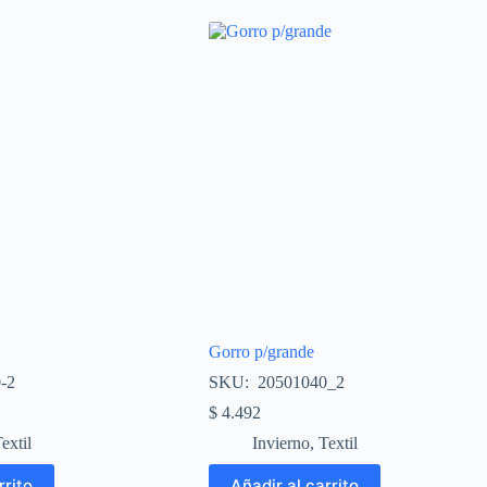
Gorro p/grande
-2
SKU: 20501040_2
$
4.492
extil
Invierno
,
Textil
rrito
Añadir al carrito