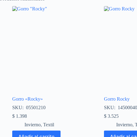
Gorro «Rocky»
Gorro Rocky
SKU: 05501210
SKU: 14500040
$
1.398
$
3.525
Invierno
,
Textil
Invierno
,
T
Añadir al carrito
Añadir al ca