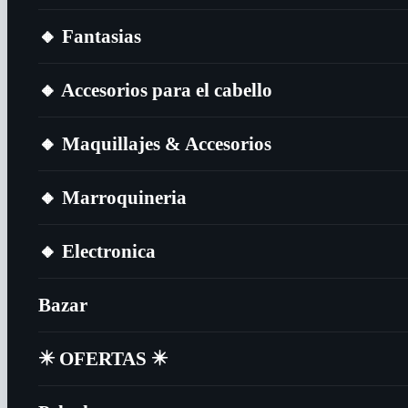
🔸​ Fantasias
🔸​ Accesorios para el cabello
🔸​ Maquillajes & Accesorios
🔸​ Marroquineria
🔸​ Electronica
Bazar
✴️​ OFERTAS ✴️​