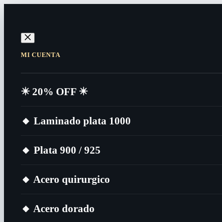
MI CUENTA
✴️​ 20% OFF ✴️​
🔸​ Laminado plata 1000
🔸​ Plata 900 / 925
🔸​ Acero quirurgico
🔸​ Acero dorado