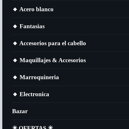
🔸​ Acero blanco
🔸​ Fantasias
🔸​ Accesorios para el cabello
🔸​ Maquillajes & Accesorios
🔸​ Marroquineria
🔸​ Electronica
Bazar
✴️​ OFERTAS ✴️​