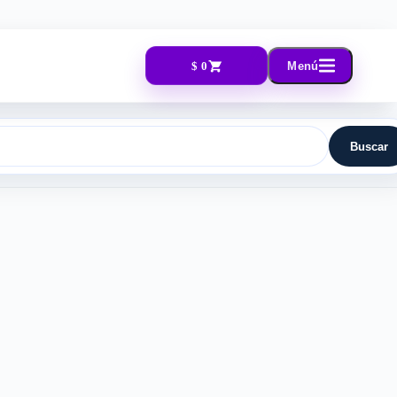
$ 0
Menú
Buscar