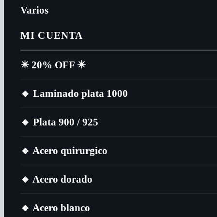
Varios
MI CUENTA
✴️​ 20% OFF ✴️​
🔸​ Laminado plata 1000
🔸​ Plata 900 / 925
🔸​ Acero quirurgico
🔸​ Acero dorado
🔸​ Acero blanco