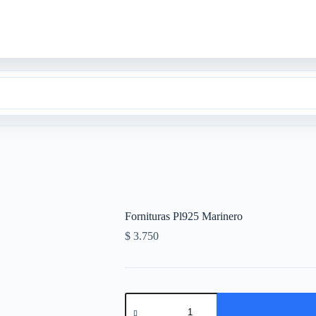
Fornituras Pl925 Marinero
$
3.750
Fornituras
Pl925