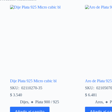
Dije Plata 925 Micro cubic bl
Aro de Plata 925
SKU: 02110270-35
SKU: 02105070
$
3.540
$
6.481
Dijes
,
🔸​ Plata 900 / 925
Aros
,
🔸​ 
Añadir al carrito
Añadir al ca