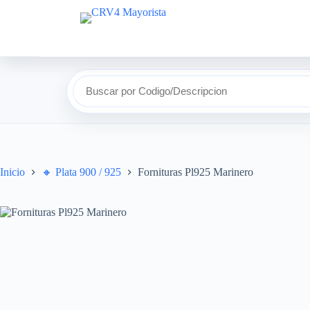
Saltar
al
contenido
Buscar por Codigo/Descripcion
Inicio
🔸​ Plata 900 / 925
Fornituras Pl925 Marinero