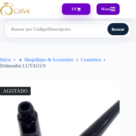
Menú
$ 0
Buscar
Buscar por Codigo/Descripcion
Inicio
🔸​ Maquillajes & Accesorios
Cosmetica
Delineador LUYAGUS
AGOTADO