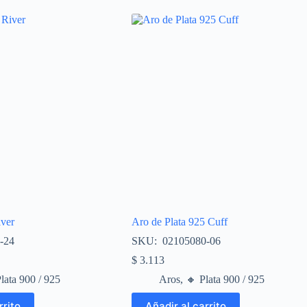
iver
Aro de Plata 925 Cuff
-24
SKU: 02105080-06
$
3.113
Plata 900 / 925
Aros
,
🔸​ Plata 900 / 925
rrito
Añadir al carrito