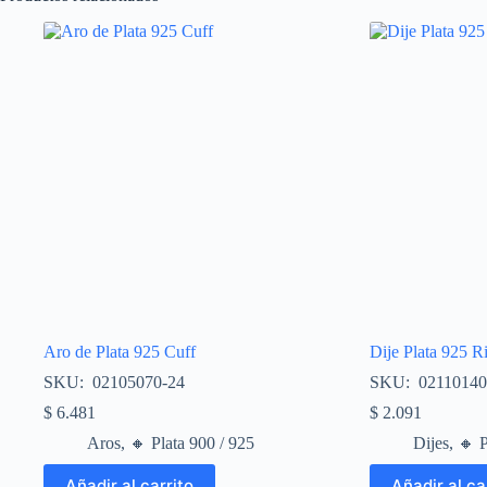
Aro de Plata 925 Cuff
Dije Plata 925 R
SKU: 02105070-24
SKU: 02110140
$
6.481
$
2.091
Aros
,
🔸​ Plata 900 / 925
Dijes
,
🔸​ 
Añadir al carrito
Añadir al ca