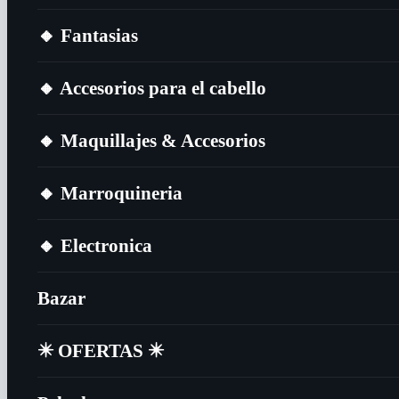
🔸​ Fantasias
🔸​ Accesorios para el cabello
🔸​ Maquillajes & Accesorios
🔸​ Marroquineria
🔸​ Electronica
Bazar
✴️​ OFERTAS ✴️​