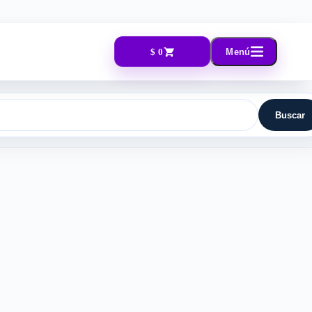
$ 0
Menú
Buscar