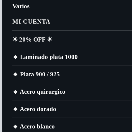
Varios
MI CUENTA
✴️​ 20% OFF ✴️​
🔸​ Laminado plata 1000
🔸​ Plata 900 / 925
🔸​ Acero quirurgico
🔸​ Acero dorado
🔸​ Acero blanco