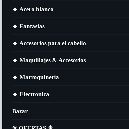
🔸​ Acero blanco
🔸​ Fantasias
🔸​ Accesorios para el cabello
🔸​ Maquillajes & Accesorios
🔸​ Marroquineria
🔸​ Electronica
Bazar
✴️​ OFERTAS ✴️​