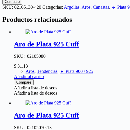
Compare
cantidad
SKU:
02105130-420
Categorías:
Argollas
,
Aros
,
Canastas
,
🔸​ Plata 
Productos relacionados
Aro de Plata 925 Cuff
SKU: 02105080
$
3.113
Aros
,
Tendencias
,
🔸​ Plata 900 / 925
Añadir al carrito
Compare
Añadir a lista de deseos
Añadir a lista de deseos
Aro de Plata 925 Cuff
SKU: 02105070-13