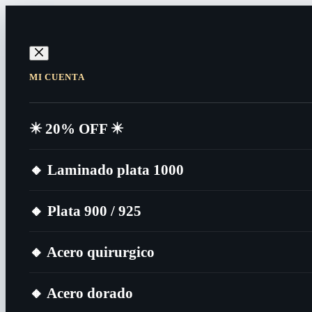
Saltar
al
contenido
MI CUENTA
✴️​ 20% OFF ✴️​
🔸​ Laminado plata 1000
🔸​ Plata 900 / 925
🔸​ Acero quirurgico
🔸​ Acero dorado