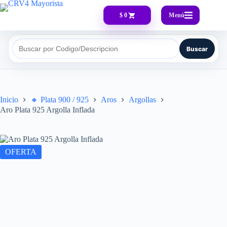
Menú
$ 0
Buscar
Buscar por Codigo/Descripcion
Inicio
🔸​ Plata 900 / 925
Aros
Argollas
Aro Plata 925 Argolla Inflada
OFERTA