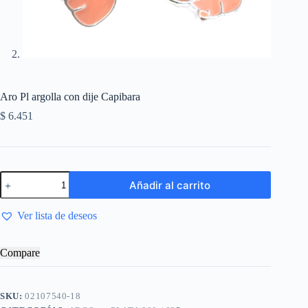
Aro Pl argolla con dije Capibara
$
6.451
Añadir al carrito
Ver lista de deseos
Compare
SKU:
02107540-18