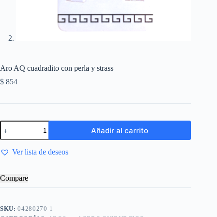
Aro AQ cuadradito con perla y strass
$
854
Añadir al carrito
Ver lista de deseos
Compare
SKU:
04280270-1