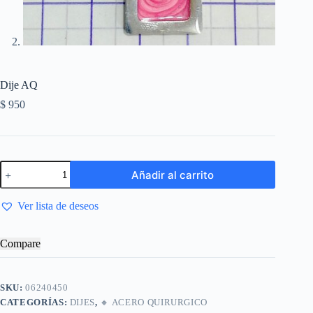
Dije AQ
$
950
Añadir al carrito
Ver lista de deseos
Compare
SKU:
06240450
CATEGORÍAS:
DIJES
,
🔸​ ACERO QUIRURGICO