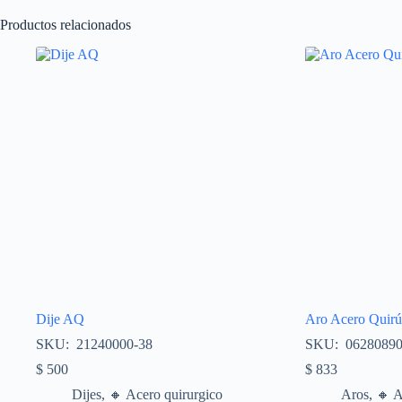
Productos relacionados
Dije AQ
Aro Acero Quirú
SKU: 21240000-38
SKU: 0628089
$
500
$
833
Dijes
,
🔸​ Acero quirurgico
Aros
,
🔸​ 