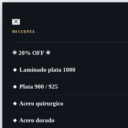
MI CUENTA
✴️​ 20% OFF ✴️​
🔸​ Laminado plata 1000
🔸​ Plata 900 / 925
🔸​ Acero quirurgico
🔸​ Acero dorado