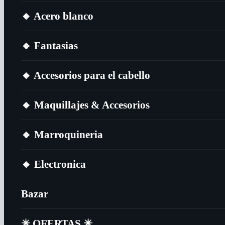
🔸​ Acero blanco
🔸​ Fantasias
🔸​ Accesorios para el cabello
🔸​ Maquillajes & Accesorios
🔸​ Marroquineria
🔸​ Electronica
Bazar
✴️​ OFERTAS ✴️​