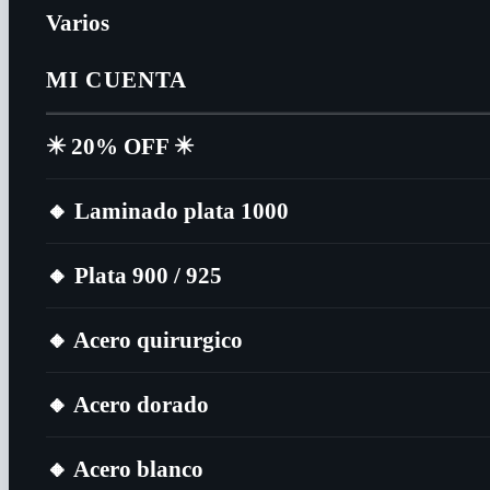
Varios
MI CUENTA
✴️​ 20% OFF ✴️​
🔸​ Laminado plata 1000
🔸​ Plata 900 / 925
🔸​ Acero quirurgico
🔸​ Acero dorado
🔸​ Acero blanco