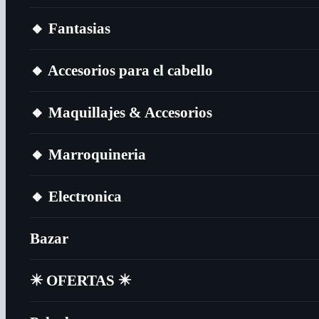
🔸​ Fantasias
🔸​ Accesorios para el cabello
🔸​ Maquillajes & Accesorios
🔸​ Marroquineria
🔸​ Electronica
Bazar
✴️​ OFERTAS ✴️​