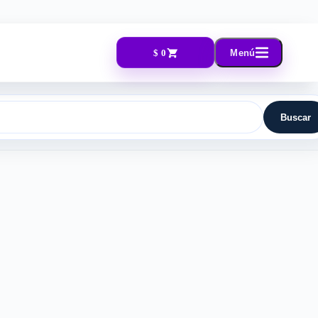
$ 0
Menú
Buscar