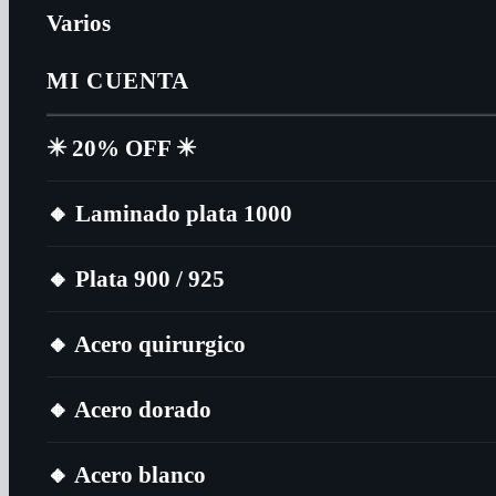
Varios
MI CUENTA
✴️​ 20% OFF ✴️​
🔸​ Laminado plata 1000
🔸​ Plata 900 / 925
🔸​ Acero quirurgico
🔸​ Acero dorado
🔸​ Acero blanco