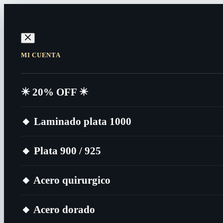
MI CUENTA
✴️​ 20% OFF ✴️​
🔸​ Laminado plata 1000
🔸​ Plata 900 / 925
🔸​ Acero quirurgico
🔸​ Acero dorado