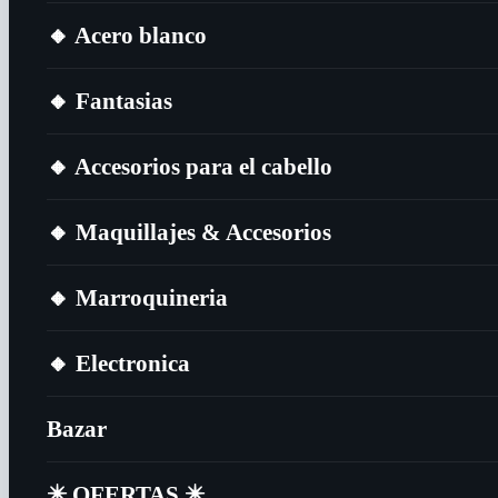
🔸​ Acero blanco
🔸​ Fantasias
🔸​ Accesorios para el cabello
🔸​ Maquillajes & Accesorios
🔸​ Marroquineria
🔸​ Electronica
Bazar
✴️​ OFERTAS ✴️​