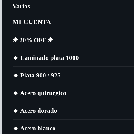
Varios
MI CUENTA
✴️​ 20% OFF ✴️​
🔸​ Laminado plata 1000
🔸​ Plata 900 / 925
🔸​ Acero quirurgico
🔸​ Acero dorado
🔸​ Acero blanco