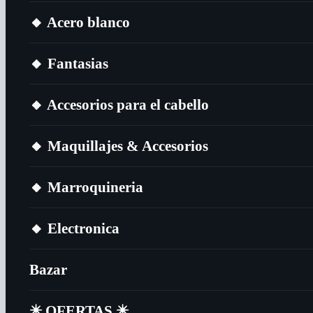
🔸​ Acero blanco
🔸​ Fantasias
🔸​ Accesorios para el cabello
🔸​ Maquillajes & Accesorios
🔸​ Marroquineria
🔸​ Electronica
Bazar
✴️​ OFERTAS ✴️​