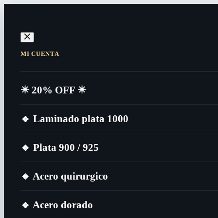
MI CUENTA
✴️​ 20% OFF ✴️​
🔸​ Laminado plata 1000
🔸​ Plata 900 / 925
🔸​ Acero quirurgico
🔸​ Acero dorado