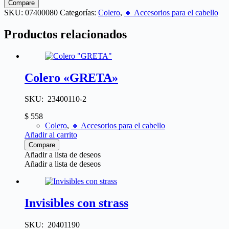
Compare
SKU:
07400080
Categorías:
Colero
,
🔸​ Accesorios para el cabello
Productos relacionados
Colero «GRETA»
SKU: 23400110-2
$
558
Colero
,
🔸​ Accesorios para el cabello
Añadir al carrito
Compare
Añadir a lista de deseos
Añadir a lista de deseos
Invisibles con strass
SKU: 20401190