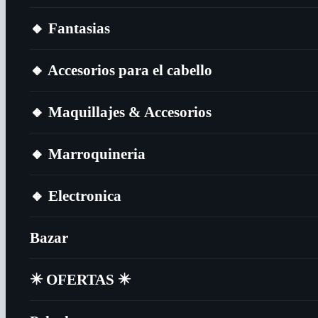
🔸​ Fantasias
🔸​ Accesorios para el cabello
🔸​ Maquillajes & Accesorios
🔸​ Marroquineria
🔸​ Electronica
Bazar
✴️​ OFERTAS ✴️​