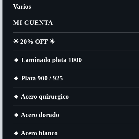
Varios
MI CUENTA
✴️​ 20% OFF ✴️​
🔸​ Laminado plata 1000
🔸​ Plata 900 / 925
🔸​ Acero quirurgico
🔸​ Acero dorado
🔸​ Acero blanco