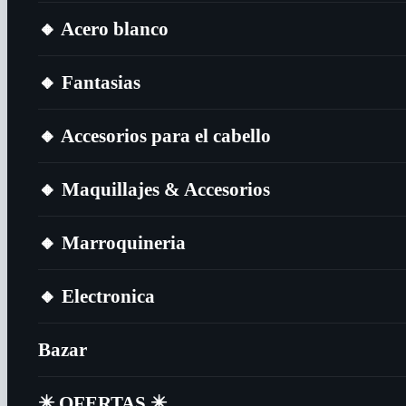
🔸​ Acero blanco
🔸​ Fantasias
🔸​ Accesorios para el cabello
🔸​ Maquillajes & Accesorios
🔸​ Marroquineria
🔸​ Electronica
Bazar
✴️​ OFERTAS ✴️​