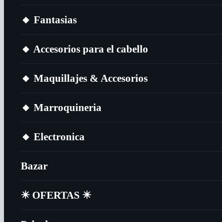
🔸​ Fantasias
🔸​ Accesorios para el cabello
🔸​ Maquillajes & Accesorios
🔸​ Marroquineria
🔸​ Electronica
Bazar
✴️​ OFERTAS ✴️​