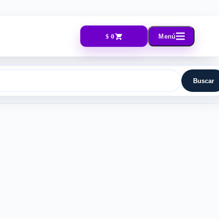
$ 0
Menú
Buscar