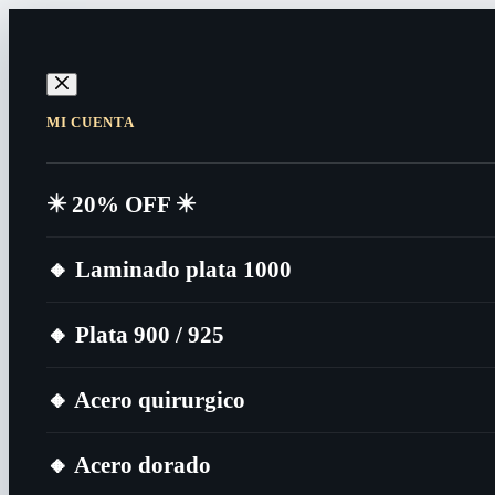
MI CUENTA
✴️​ 20% OFF ✴️​
🔸​ Laminado plata 1000
🔸​ Plata 900 / 925
🔸​ Acero quirurgico
🔸​ Acero dorado