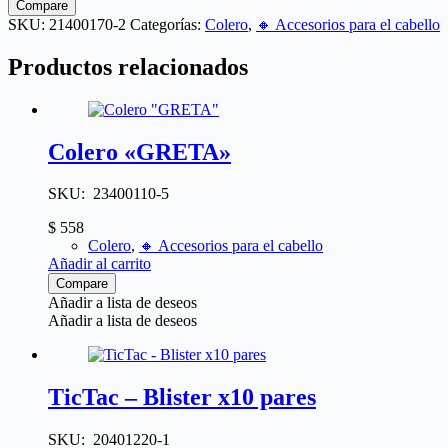
Compare
SKU:
21400170-2
Categorías:
Colero
,
🔸​ Accesorios para el cabello
Productos relacionados
Colero «GRETA»
SKU: 23400110-5
$
558
Colero
,
🔸​ Accesorios para el cabello
Añadir al carrito
Compare
Añadir a lista de deseos
Añadir a lista de deseos
TicTac – Blister x10 pares
SKU: 20401220-1