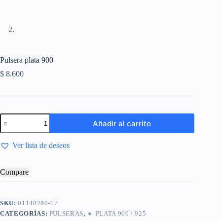
Pulsera plata 900
$
8.600
Añadir al carrito
Ver lista de deseos
Compare
SKU:
01140280-17
CATEGORÍAS:
PULSERAS
,
🔸​ PLATA 900 / 925