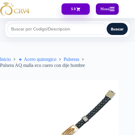
Menú
$ 0
Buscar
Buscar por Codigo/Descripcion
Inicio
🔸​ Acero quirurgico
Pulseras
Pulsera AQ malla eco cuero con dije hombre