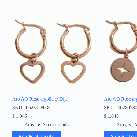
Aro AQ Rose argolla c/ Dije
Aro AQ Rose argo
SKU: 06280580-8
SKU: 06280580
$
1.046
$
1.046
Aros
,
🔸​ Acero dorado
Aros
,
🔸​ 
Añadir al carrito
Añadir al ca