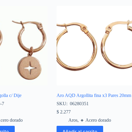
lla c/ Dije
Aro AQD Argollita fina x3 Pares 20mm
-7
SKU: 06280351
$
2.277
Acero dorado
Aros
,
🔸​ Acero dorado
rrito
Añadir al carrito