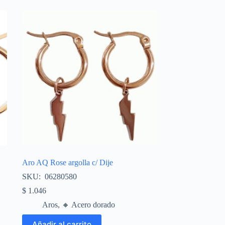
Aro AQ Rose argolla c/ Dije
SKU: 06280580
$
1.046
Aros
,
🔸​ Acero dorado
Añadir al carrito