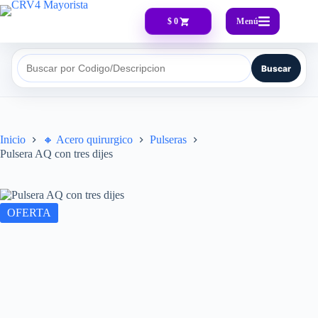
Menú
$ 0
Buscar
Buscar por Codigo/Descripcion
Inicio
🔸​ Acero quirurgico
Pulseras
Pulsera AQ con tres dijes
OFERTA