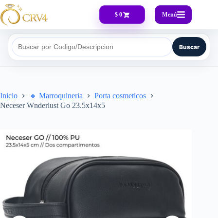
Menú
$ 0
Buscar
Buscar por Codigo/Descripcion
Inicio
🔸​ Marroquineria
Porta cosmeticos
Neceser Wnderlust Go 23.5x14x5