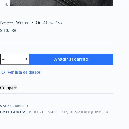
Neceser Wnderlust Go 23.5x14x5
$
10.588
Añadir al carrito
Ver lista de deseos
Compare
SKU:
07800280
CATEGORÍAS:
PORTA COSMETICOS
,
🔸​ MARROQUINERIA