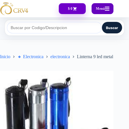
Menú
$ 0
Buscar
Buscar por Codigo/Descripcion
Inicio
🔸​ Electronica
electronica
Linterna 9 led metal