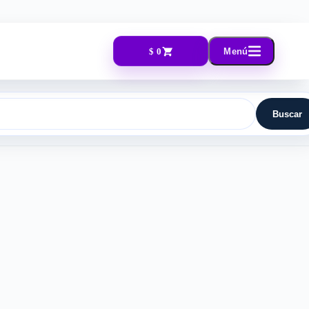
$ 0
Menú
Buscar