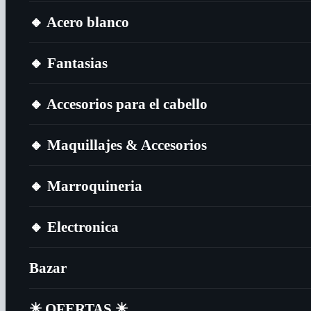
🔸​ Acero blanco
🔸​ Fantasias
🔸​ Accesorios para el cabello
🔸​ Maquillajes & Accesorios
🔸​ Marroquineria
🔸​ Electronica
Bazar
✴️​ OFERTAS ✴️​