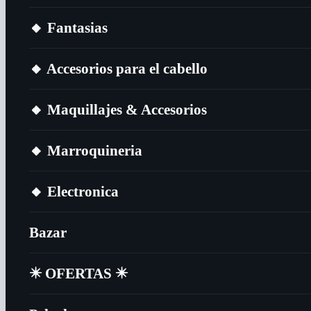
🔸​ Fantasias
🔸​ Accesorios para el cabello
🔸​ Maquillajes & Accesorios
🔸​ Marroquineria
🔸​ Electronica
Bazar
✴️​ OFERTAS ✴️​