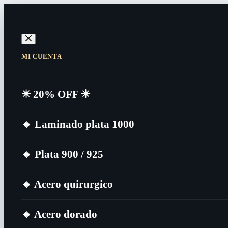
MI CUENTA
✴️​ 20% OFF ✴️​
🔸​ Laminado plata 1000
🔸​ Plata 900 / 925
🔸​ Acero quirurgico
🔸​ Acero dorado