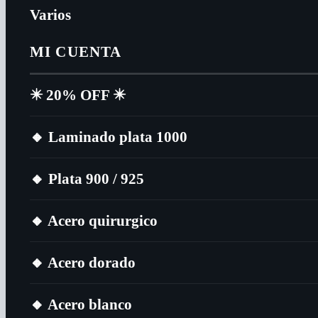
Varios
MI CUENTA
✴️​ 20% OFF ✴️​
🔸​ Laminado plata 1000
🔸​ Plata 900 / 925
🔸​ Acero quirurgico
🔸​ Acero dorado
🔸​ Acero blanco