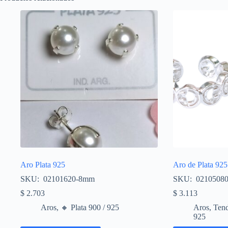
Aro Plata 925
Aro de Plata 925
SKU: 02101620-8mm
SKU: 0210508
$
2.703
$
3.113
Aros
,
🔸​ Plata 900 / 925
Aros
,
Tend
925