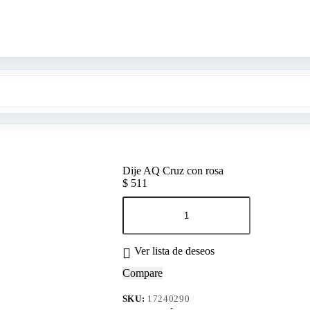
Dije AQ Cruz con rosa
$
511
Dije
AQ
Cruz
con
rosa
Ver lista de deseos
cantidad
Compare
SKU:
17240290