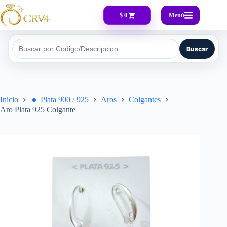
Menú
$ 0
Buscar
Buscar por Codigo/Descripcion
Inicio
🔸​ Plata 900 / 925
Aros
Colgantes
Aro Plata 925 Colgante